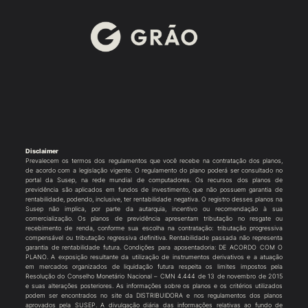
Disclaimer
Prevalecem os termos dos regulamentos que você recebe na contratação dos planos,
de acordo com a legislação vigente. O regulamento do plano poderá ser consultado no
portal da Susep, na rede mundial de computadores. Os recursos dos planos de
previdência são aplicados em fundos de investimento, que não possuem garantia de
rentabilidade, podendo, inclusive, ter rentabilidade negativa. O registro desses planos na
Susep não implica, por parte da autarquia, incentivo ou recomendação à sua
comercialização. Os planos de previdência apresentam tributação no resgate ou
recebimento de renda, conforme sua escolha na contratação: tributação progressiva
compensável ou tributação regressiva definitiva. Rentabilidade passada não representa
garantia de rentabilidade futura. Condições para aposentadoria: DE ACORDO COM O
PLANO. A exposição resultante da utilização de instrumentos derivativos e a atuação
em mercados organizados de liquidação futura respeita os limites impostos pela
Resolução do Conselho Monetário Nacional – CMN 4.444 de 13 de novembro de 2015
e suas alterações posteriores. As informações sobre os planos e os critérios utilizados
podem ser encontrados no site da DISTRIBUIDORA e nos regulamentos dos planos
aprovados pela SUSEP. A divulgação diária das informações relativas ao fundo de