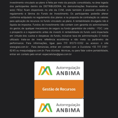
investimento vinculado ao plano é feita por meio da posição consolidada, na área logada
dos participantes dentro da DISTRIBUIDORA. As demonstrações financeiras relativas
ao(s) FIE(s) ficam disponíveis no site da CVM, onde também é possível consultar o
regulamento e lâmina do Fundo de Investimento. Os participantes poderão alterar
conforme estipulado no regulamento dos planos e na proposta de contratação os valores
para aplicação de recursos no fundo vinculado ao plano. A rentabilidade divulgada não é
líquida de impostos. Fundos de investimento não contam com garantia do administrador,
do gestor, de qualquer mecanismo de seguro ou fundo garantidor de crédito - FGC. Leia
o prospecto e o regulamento antes de investir. A rentabilidade do fundo será impactada
em virtude dos custos e despesas do fundo, inclusive taxa de administração. O índice
utilizado trata-se de mera referência econômica e não meta ou parâmetro de
performance. Para informações, ligue para (11) 91373-0352 ou acesso o site
www.grao.com.br . Para denúncias, entrar em contato com a Ouvidoria +55 (11) 3181-
6245 ou meajuda@grao.com.br. Para dúvidas técnicas, ou para falar sobre portabilidade,
entrar em contato pelo email: especialistas@grao.com.br