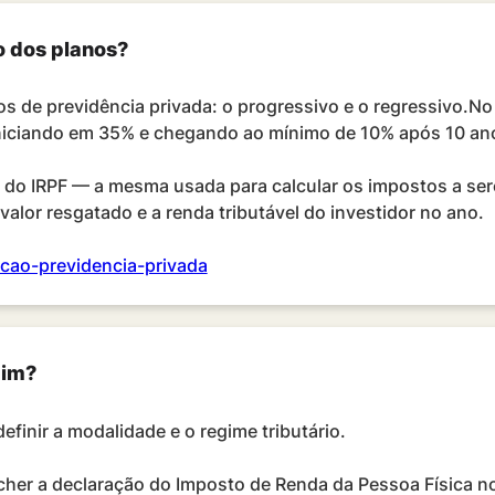
o dos planos?
s de previdência privada: o progressivo e o regressivo.No 
niciando em 35% e chegando ao mínimo de 10% após 10 an
la do IRPF — a mesma usada para calcular os impostos a se
valor resgatado e a renda tributável do investidor no ano.
acao-previdencia-privada
mim?
efinir a modalidade e o regime tributário.
cher a declaração do Imposto de Renda da Pessoa Física n